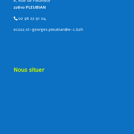
8, Rue de Pleumeur
22610 PLEUBIAN
02 96 22 91 04
eco22.st-georges.pleubian@e-c.bzh
Nous situer