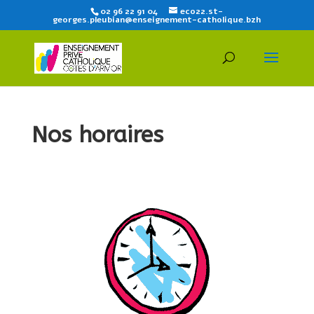
02 96 22 91 04
eco22.st-
georges.pleubian@enseignement-catholique.bzh
Nos horaires