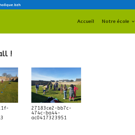
holique.bzh
Accueil
Notre école
ll !
11f-
27183ce2-bb7c-
474c-ba44-
a3
ac0417323951