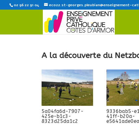
02 96 22 91 04
eco22.st-georges.pleubian@enseignement-cat
A la découverte du Netzba
5a04fa6d-7907-
9336bab5-e
425e-b1c3-
41ff-b20a-
8323d25da1c2
e5641ade0e