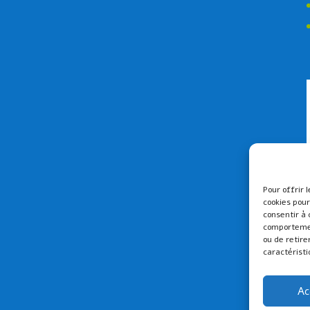
Pour offrir 
cookies pour
consentir à 
comportement
ou de retire
caractéristi
Ac