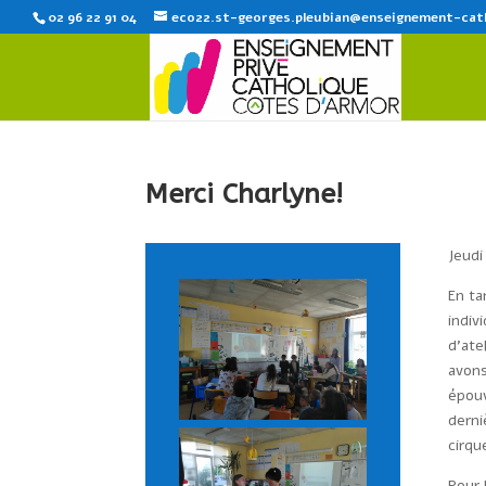
02 96 22 91 04
eco22.st-georges.pleubian@enseignement-cat
Merci Charlyne!
Jeudi
En ta
indiv
d’ate
avons
épouv
derni
cirqu
Pour 