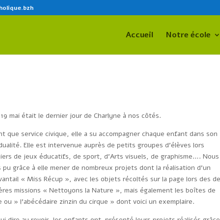
holique.bzh
Accueil
Notre école
 19 mai était le dernier jour de Charlyne à nos côtés.
nt que service civique, elle a su accompagner chaque enfant dans son
idualité. Elle est intervenue auprès de petits groupes d’élèves lors
liers de jeux éducatifs, de sport, d’Arts visuels, de graphisme…. Nous
 pu grâce à elle mener de nombreux projets dont la réalisation d’un
antail « Miss Récup », avec les objets récoltés sur la page lors des d
ères missions « Nettoyons la Nature », mais également les boîtes de
e ou » l’abécédaire zinzin du cirque » dont voici un exemplaire.
lui dire au revoir, les enfants ont présenté leurs projets réalisés grâce