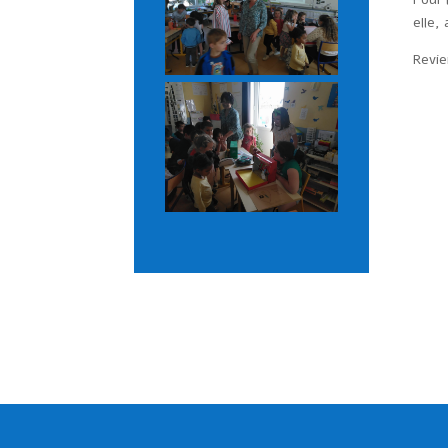
elle,
Revie