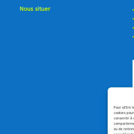
Nous situer
Pour offrir 
cookies pour
consentir à 
comportement
ou de retire