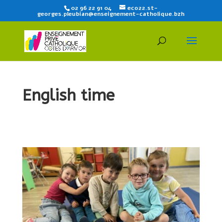
02 96 22 91 04
eco22.st-
georges.pleubian@enseignement-catholique.bzh
English time