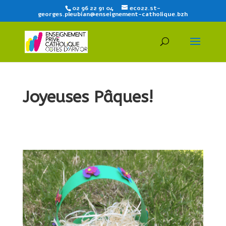
02 96 22 91 04
eco22.st-
georges.pleubian@enseignement-catholique.bzh
Joyeuses Pâques!