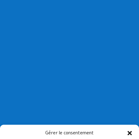
Collège St Joseph de Paimpol
Gérer le consentement
Collège St-Yves de Tréguier