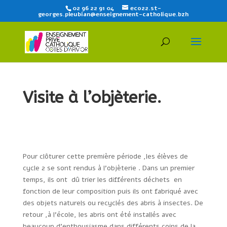
02 96 22 91 04
eco22.st-
georges.pleubian@enseignement-catholique.bzh
Visite à l’objèterie.
Pour clôturer cette première période ,les élèves de
cycle 2 se sont rendus à l’objèterie . Dans un premier
temps, ils ont dû trier les différents déchets en
fonction de leur composition puis ils ont fabriqué avec
des objets naturels ou recyclés des abris à insectes. De
retour ,à l’école, les abris ont été installés avec
beaucoup d’enthousiasme dans différents coins de la