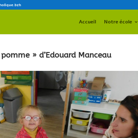
holique.bzh
Accueil
Notre école
a pomme » d’Edouard Manceau