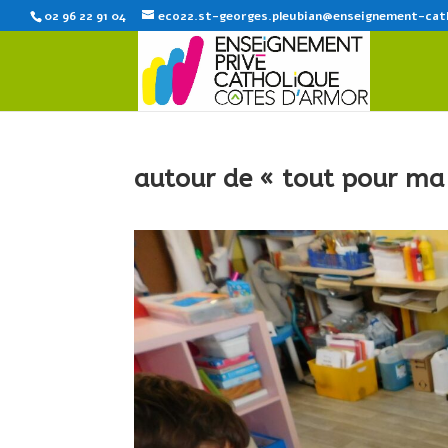
02 96 22 91 04
eco22.st-georges.pleubian@enseignement-cat
autour de « tout pour m