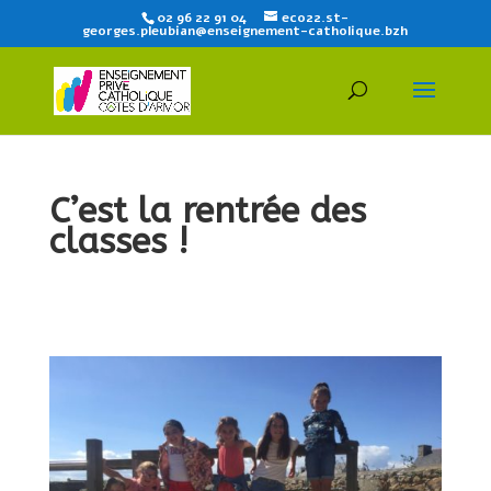
02 96 22 91 04
eco22.st-
georges.pleubian@enseignement-catholique.bzh
C’est la rentrée des
classes !