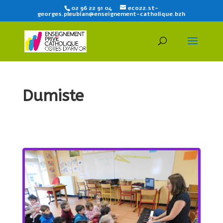
02 96 22 91 04
eco22.st-
georges.pleubian@enseignement-catholique.bzh
Dumiste