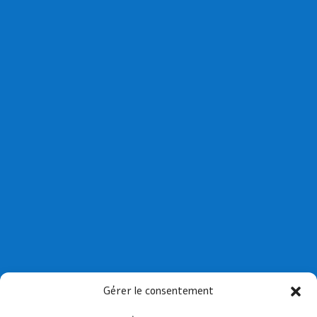
Collège St Joseph de Paimpol
Gérer le consentement
Collège St-Yves de Tréguier