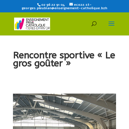
02 96 22 91 04
eco22.st-
georges.pleubian@enseignement-catholique.bzh
Rencontre sportive « Le
gros goûter »