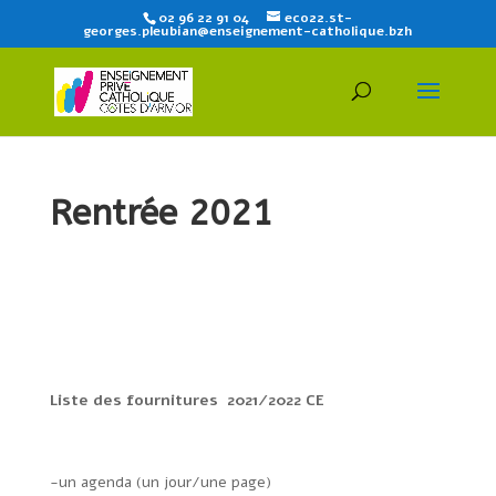
02 96 22 91 04
eco22.st-
georges.pleubian@enseignement-catholique.bzh
Rentrée 2021
Liste des fournitures 2021/2022 CE
-un agenda (un jour/une page)