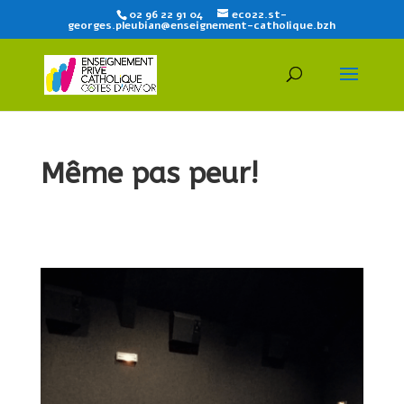
02 96 22 91 04
eco22.st-
georges.pleubian@enseignement-catholique.bzh
Même pas peur!