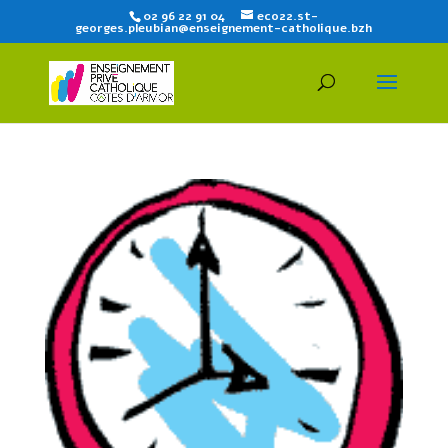
02 96 22 91 04
eco22.st-
georges.pleubian@enseignement-catholique.bzh